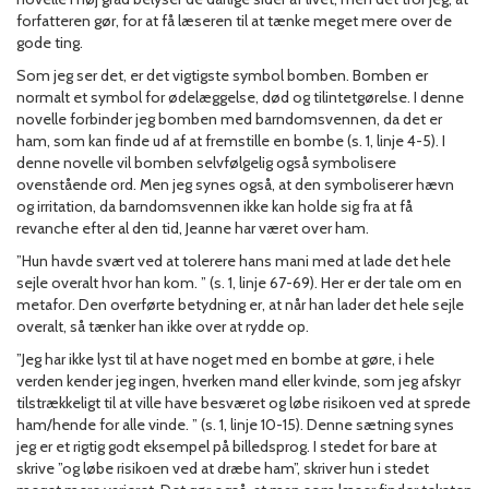
forfatteren gør, for at få læseren til at tænke meget mere over de
gode ting.
Som jeg ser det, er det vigtigste symbol bomben. Bomben er
normalt et symbol for ødelæggelse, død og tilintetgørelse. I denne
novelle forbinder jeg bomben med barndomsvennen, da det er
ham, som kan finde ud af at fremstille en bombe (s. 1, linje 4-5). I
denne novelle vil bomben selvfølgelig også symbolisere
ovenstående ord. Men jeg synes også, at den symboliserer hævn
og irritation, da barndomsvennen ikke kan holde sig fra at få
revanche efter al den tid, Jeanne har været over ham.
”Hun havde svært ved at tolerere hans mani med at lade det hele
sejle overalt hvor han kom. ” (s. 1, linje 67-69). Her er der tale om en
metafor. Den overførte betydning er, at når han lader det hele sejle
overalt, så tænker han ikke over at rydde op.
”Jeg har ikke lyst til at have noget med en bombe at gøre, i hele
verden kender jeg ingen, hverken mand eller kvinde, som jeg afskyr
tilstrækkeligt til at ville have besværet og løbe risikoen ved at sprede
ham/hende for alle vinde. ” (s. 1, linje 10-15). Denne sætning synes
jeg er et rigtig godt eksempel på billedsprog. I stedet for bare at
skrive ”og løbe risikoen ved at dræbe ham”, skriver hun i stedet