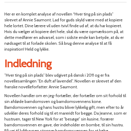
Her er en komplet analyse af novellen “Hver ting på sin plads”
skrevet af Annie Saumont. Lad for guds skyld være med at kopiere
hele lortet. Dine lærere vil uden tvivl finde ud af, at du har kopieret.
Hvis du vælger at kopiere det hele, skal du være opmærksom på, at
dette medfører en advarsel, som i sidste ende kan betyde, at du er
nødsaget til at forlade skolen. Så brug denne analyse til at få
inspiration! Held og lykke.
Indledning
”Hver ting på sin plads” blev udgivet på dansk i 2011 og er fra
novellesamlingen ”En duft af lavendel”. Novellen er skrevet af den
franske novelleforfatter: Annie Saumont.
Novellen handler om en jeg-fortæller, der fortæller om sit forhold til
sin afdøde barndomsven og barndomsvennens kone.
Barndomsvennen og hans hustru bliver lykkelig gift, men efter to år
udvikler deres forhold sig til et mareridt for begge. Da Jeanne, som er
hustruen, tager til New York for at ”besøge” sin kusine, forærer
barndomsvennen en gave, der indeholder en bombe, til sin hustru.
På vej til lufthavnen stopper barndomsvennen for at købe