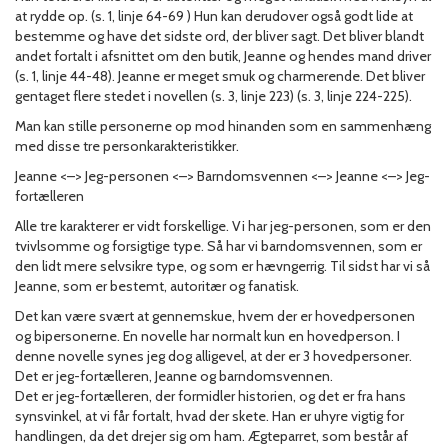
at rydde op. (s. 1, linje 64-69 ) Hun kan derudover også godt lide at
bestemme og have det sidste ord, der bliver sagt. Det bliver blandt
andet fortalt i afsnittet om den butik, Jeanne og hendes mand driver
(s. 1, linje 44-48). Jeanne er meget smuk og charmerende. Det bliver
gentaget flere stedet i novellen (s. 3, linje 223) (s. 3, linje 224-225).
Man kan stille personerne op mod hinanden som en sammenhæng
med disse tre personkarakteristikker.
Jeanne <–> Jeg-personen <–> Barndomsvennen <–> Jeanne <–> Jeg-
fortælleren
Alle tre karakterer er vidt forskellige. Vi har jeg-personen, som er den
tvivlsomme og forsigtige type. Så har vi barndomsvennen, som er
den lidt mere selvsikre type, og som er hævngerrig. Til sidst har vi så
Jeanne, som er bestemt, autoritær og fanatisk.
Det kan være svært at gennemskue, hvem der er hovedpersonen
og bipersonerne. En novelle har normalt kun en hovedperson. I
denne novelle synes jeg dog alligevel, at der er 3 hovedpersoner.
Det er jeg-fortælleren, Jeanne og barndomsvennen.
Det er jeg-fortælleren, der formidler historien, og det er fra hans
synsvinkel, at vi får fortalt, hvad der skete. Han er uhyre vigtig for
handlingen, da det drejer sig om ham. Ægteparret, som består af