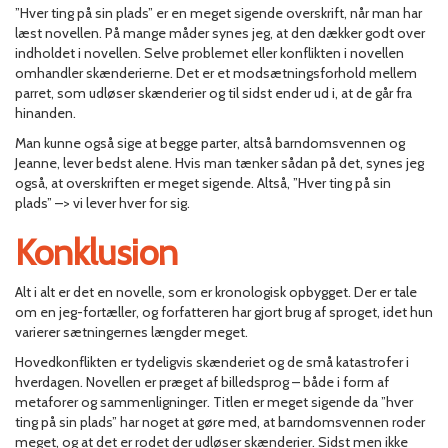
”Hver ting på sin plads” er en meget sigende overskrift, når man har
læst novellen. På mange måder synes jeg, at den dækker godt over
indholdet i novellen. Selve problemet eller konflikten i novellen
omhandler skænderierne. Det er et modsætningsforhold mellem
parret, som udløser skænderier og til sidst ender ud i, at de går fra
hinanden.
Man kunne også sige at begge parter, altså barndomsvennen og
Jeanne, lever bedst alene. Hvis man tænker sådan på det, synes jeg
også, at overskriften er meget sigende. Altså, ”Hver ting på sin
plads” –> vi lever hver for sig.
Konklusion
Alt i alt er det en novelle, som er kronologisk opbygget. Der er tale
om en jeg-fortæller, og forfatteren har gjort brug af sproget, idet hun
varierer sætningernes længder meget.
Hovedkonflikten er tydeligvis skænderiet og de små katastrofer i
hverdagen. Novellen er præget af billedsprog – både i form af
metaforer og sammenligninger. Titlen er meget sigende da ”hver
ting på sin plads” har noget at gøre med, at barndomsvennen roder
meget, og at det er rodet der udløser skænderier. Sidst men ikke