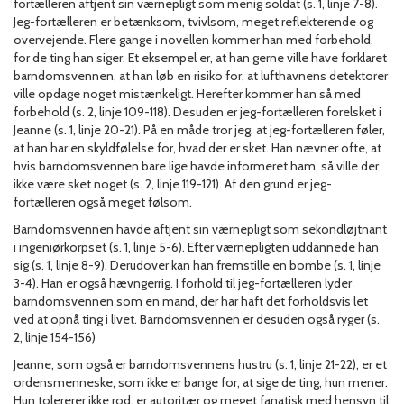
fortælleren aftjent sin værnepligt som menig soldat (s. 1, linje 7-8).
Jeg-fortælleren er betænksom, tvivlsom, meget reflekterende og
overvejende. Flere gange i novellen kommer han med forbehold,
for de ting han siger. Et eksempel er, at han gerne ville have forklaret
barndomsvennen, at han løb en risiko for, at lufthavnens detektorer
ville opdage noget mistænkeligt. Herefter kommer han så med
forbehold (s. 2, linje 109-118). Desuden er jeg-fortælleren forelsket i
Jeanne (s. 1, linje 20-21). På en måde tror jeg, at jeg-fortælleren føler,
at han har en skyldfølelse for, hvad der er sket. Han nævner ofte, at
hvis barndomsvennen bare lige havde informeret ham, så ville der
ikke være sket noget (s. 2, linje 119-121). Af den grund er jeg-
fortælleren også meget følsom.
Barndomsvennen havde aftjent sin værnepligt som sekondløjtnant
i ingeniørkorpset (s. 1, linje 5-6). Efter værnepligten uddannede han
sig (s. 1, linje 8-9). Derudover kan han fremstille en bombe (s. 1, linje
3-4). Han er også hævngerrig. I forhold til jeg-fortælleren lyder
barndomsvennen som en mand, der har haft det forholdsvis let
ved at opnå ting i livet. Barndomsvennen er desuden også ryger (s.
2, linje 154-156)
Jeanne, som også er barndomsvennens hustru (s. 1, linje 21-22), er et
ordensmenneske, som ikke er bange for, at sige de ting, hun mener.
Hun tolererer ikke rod, er autoritær og meget fanatisk med hensyn til