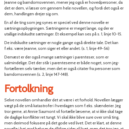
Jeanne og barndomsvennen, mener jeg også er hovedpersoner, da
det er dem, vi læser om gennem hele novellen, og fordi det også er
dem, handlingen drejer sig om.
En af de ting som jeg synes er speciel ved denne novelle er
sætningsopbygningen. Sætningerne er meget lange, og der er
utallige indskudte sætninger. Et eksempel kan ses på s. 1, linje 10-15.
De indskudte sætninger er nogle gange også direkte tale. Det kan
f.eks. være Jeanne, som siger et eller andet. (s. 1, linje 49-56)
Dernæst er der også mange sætninger i parenteser, som er
ualmindelige. Det der står i parenteserne er både noget, som jeg-
fortælleren selv tænker, men det er også citater fra personer som
barndomsvennen (s. 2, linje 147-148).
Fortolkning
Selve novellen omhandler det at være i et forhold. Novellen lægger
vægt på de små katastrofer i hverdagen som f.eks. skænderier. Jeg
tror gerne, at Annie Saumont vil fortælle læserne, at vi ikke skal tage
de daglige konflikter ret tungt. Vi skal ikke blive sure over små ting,
men derimod fokusere på det gode ved livet. Det er klart, at denne
novelle i høj grad belyser de dårlige sider af livet, men det tror jeg, at