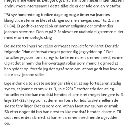
meget mere varieret. Det gør også, at man som læser finder teksten
endnu mere interessant. I dette tilfælde er der tale om en metafor.
”På syv hundrede og tredive dage og nogle timer var Jeannes
klangful­ de stemme blevet skinger som en havgas­ ses. ” (s. 2, linje
81-84). Et godt eksempel på en sammenligning der omhandler
Jeannes stemme. Den er på 2. år blevet en uudholdelig stemme, der
minder om en søfugls skrig.
De sidste to linjer i novellen er meget implicit formuleret. Der står
følgende: ”Hun er fortsat meget pertentlig. Jeg rydder op. ” Det
fortolker jeg som om, at jeg-fortælleren nu er sammen med Jeanne.
Og at det er ham, der har overtaget rollen som mand. I og med at
han rydder op, forstår jeg det også som om, at han godt kan leve op
til de krav, Jeanne stiller.
Lige inden de to sidste sætninger står der, at jeg-fortælleren stadig
synes, at Jeanne er smuk. (s. 3, linje 223) Derefter står der, at jeg-
fortælleren ikke kan modstå hendes charme ret meget længere (s. 3,
linje 224-225). Jeg tror, at der er en form for tidsforskel mellem de
sidste fem linjer. Det er som om, at han først synes, hun er smuk.
Så efter noget tid kan han næsten ikke modstå hendes charme. Til
sidst ender det så med, at han er sammen med hende og rydder
op.