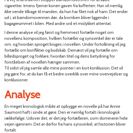
cigaretter. Imens fjerner konen gaven fra kufferten. Hun vil nemlig
ikke vende tilbage til manden, da hun har fået nok af ham. Det ender
ud i, at barndomsvennen dør, da bomben bliver liggende i
bagagerummet i bilen. Med andre ord et mislykket attentat.
I denne analyse vil jeg først og fremmest fortælle noget om
novellens komposition, hvilken fortæller og synsvinkel der er tale
om, og hvordan sproget bruges i novellen. Under fortolkning vil jeg
fortælle om konflikter og budskab. Dernæst vil jeg fortælle om
billedsproget og forklare, hvordan titel og dens betydning for
forståelsen af novellen hænger sammen.
Til sidst vil jeg samle alle mine pointer i en kort konklusion. Det vil
jeg gøre for, at du kan få et bedre overblik over mine overvejelser og
konklusioner.
Analyse
En meget kronologisk måde at opbygge en novelle på har Annie
Saumont haft i sinde at gøre. Den er nemlig fortalt i kronologisk
rækkefølge. Udover det, er det jeg-fortælleren, som dominerer hele
vejen igennem. Det er derfor fra hans synsvinkel, at historien bliver
fortalt.