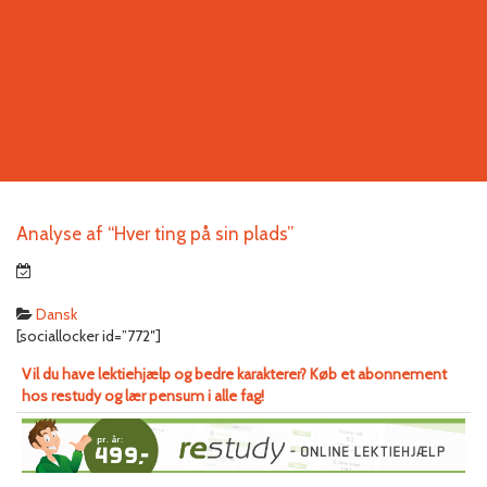
Analyse af “Hver ting på sin plads”
Dansk
[sociallocker id=”772″]
Vil du have lektiehjælp og bedre karakterer? Køb et abonnement
hos restudy og lær pensum i alle fag!