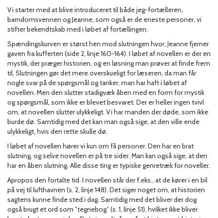
Vi starter med at blive introduceret til både jeg-fortælleren,
barndomsvennen og Jeanne, som også er de eneste personer, vi
stifter bekendtskab med i løbet af fortællingen.
Spændingskurven er størst hen mod slutningen hvor, Jeanne fjerner
gaven fra kufferten (side 2, linje 160-164). I løbet af novellen er der en
mystik, der præger historien, og en løsning man prøver at finde frem
til. Slutningen gør det mere overskueligt for læseren, da man får
nogle svar på de spørgsmål og tanker, man har haft i løbet af
novellen. Men den slutter stadigvæk åben med en form for mystik
og spørgsmål, som ikke er blevet besvaret. Der er heller ingen tvivl
om, at novellen slutter ulykkeligt. Vi har manden der døde, som ikke
burde dø. Samtidig med det kan man også sige, at den ville ende
ulykkeligt, hvis den rette skulle dø.
I løbet af novellen hører vi kun om få personer. Den har en brat
slutning, og selve novellen er på tre sider. Man kan også sige, at den
har en åben slutning. Alle disse ting er typiske genretræk for noveller.
Apropos den fortalte tid. I novellen står der f.eks., at de kører i en bil
på vej til lufthavnen (s. 2, linje 148). Det siger noget om, at historien
sagtens kunne finde sted i dag. Samtidig med det bliver der dog
også brugt et ord som ”tegnebog” (s. 1, linje 51), hvilket ikke bliver