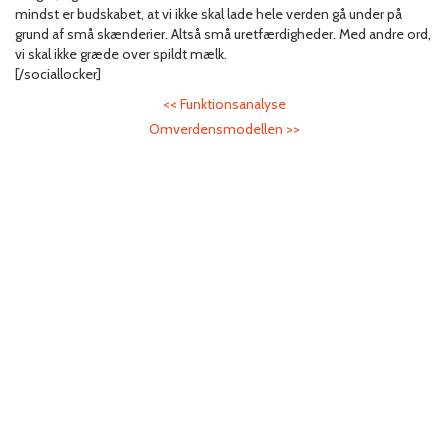
mindst er budskabet, at vi ikke skal lade hele verden gå under på
grund af små skænderier. Altså små uretfærdigheder. Med andre ord,
vi skal ikke græde over spildt mælk.
[/sociallocker]
<<
Funktionsanalyse
Omverdensmodellen
>>