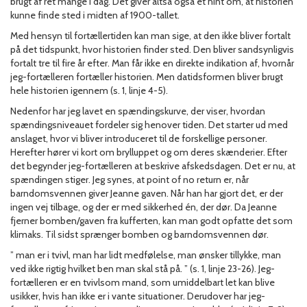
brugt af ret mange i dag. Det giver altså også et hint om, at historien
kunne finde sted i midten af 1900-tallet.
Med hensyn til fortællertiden kan man sige, at den ikke bliver fortalt
på det tidspunkt, hvor historien finder sted. Den bliver sandsynligvis
fortalt tre til fire år efter. Man får ikke en direkte indikation af, hvornår
jeg-fortælleren fortæller historien. Men datidsformen bliver brugt
hele historien igennem (s. 1, linje 4-5).
Nedenfor har jeg lavet en spændingskurve, der viser, hvordan
spændingsniveauet fordeler sig henover tiden. Det starter ud med
anslaget, hvor vi bliver introduceret til de forskellige personer.
Herefter hører vi kort om brylluppet og om deres skænderier. Efter
det begynder jeg-fortælleren at beskrive afskedsdagen. Det er nu, at
spændingen stiger. Jeg synes, at point of no return er, når
barndomsvennen giver Jeanne gaven. Når han har gjort det, er der
ingen vej tilbage, og der er med sikkerhed én, der dør. Da Jeanne
fjerner bomben/gaven fra kufferten, kan man godt opfatte det som
klimaks. Til sidst sprænger bomben og barndomsvennen dør.
” man er i tvivl, man har lidt medfølelse, man ønsker tillykke, man
ved ikke rigtig hvilket ben man skal stå på. ” (s. 1, linje 23-26). Jeg-
fortælleren er en tvivlsom mand, som umiddelbart let kan blive
usikker, hvis han ikke er i vante situationer. Derudover har jeg-