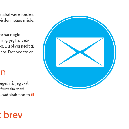
m skal være i orden.
å den rigtige måde.
re har nogle
mig, jeg har selv
. Du bliver nødt til
 hjem. Det bedste er
on
uger, når jeg skal
le formalia med.
ownload skabelonen
til
t brev