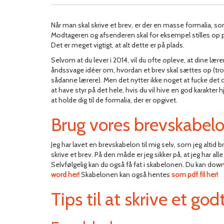
Når man skal skrive et brev, er der en masse formalia, so
Modtageren og afsenderen skal for eksempel stilles op p
Det er meget vigtigt, at alt dette er på plads.
Selvom at du lever i 2014, vil du ofte opleve, at dine lære
åndssvage idéer om, hvordan et brev skal sættes op (tro 
sådanne lærere). Men det nytter ikke noget at fucke det op
at have styr på det hele, hvis du vil hive en god karakter
at holde dig til de formalia, der er opgivet.
Brug vores brevskabel
Jeg har lavet en brevskabelon til mig selv, som jeg altid br
skrive et brev. På den måde er jeg sikker på, at jeg har al
Selvfølgelig kan du også få fat i skabelonen. Du kan d
word her!
Skabelonen kan også hentes
som pdf fil her!
Tips til at skrive et god