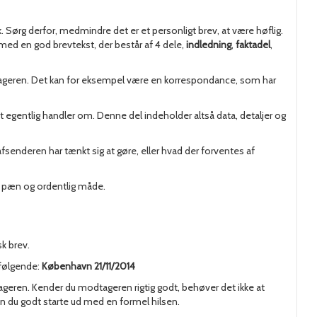
 Sørg derfor, medmindre det er et personligt brev, at være høflig.
t med en god brevtekst, der består af 4 dele,
indledning
,
faktadel
,
dtageren. Det kan for eksempel være en korrespondance, som har
et egentlig handler om. Denne del indeholder altså data, detaljer og
fsenderen har tænkt sig at gøre, eller hvad der forventes af
n pæn og ordentlig måde.
sk brev.
 følgende:
København 21/11/2014
geren. Kender du modtageren rigtig godt, behøver det ikke at
an du godt starte ud med en formel hilsen.