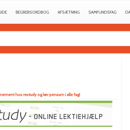
SIDE
BEGREBSORDBOG
AFSÆTNING
SAMFUNDSFAG
D
nnement hos restudy og lær pensum i alle fag!