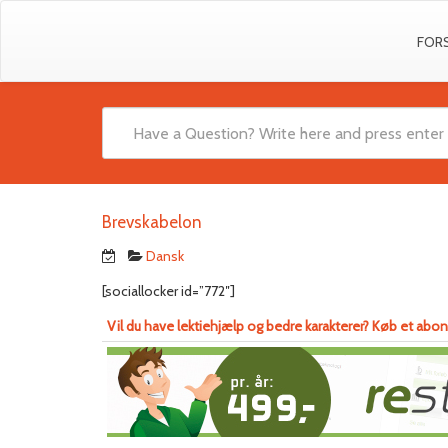
FOR
Brevskabelon
Dansk
[sociallocker id=”772″]
Vil du have lektiehjælp og bedre karakterer? Køb et abo