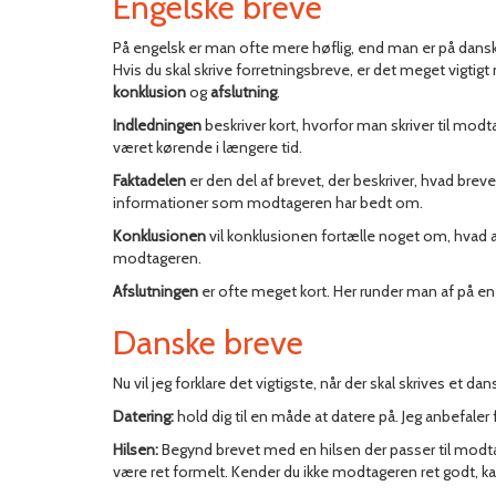
Engelske breve
På engelsk er man ofte mere høflig, end man er på dansk.
Hvis du skal skrive forretningsbreve, er det meget vigtig
konklusion
og
afslutning
.
Indledningen
beskriver kort, hvorfor man skriver til mo
været kørende i længere tid.
Faktadelen
er den del af brevet, der beskriver, hvad brev
informationer som modtageren har bedt om.
Konklusionen
vil konklusionen fortælle noget om, hvad a
modtageren.
Afslutningen
er ofte meget kort. Her runder man af på e
Danske breve
Nu vil jeg forklare det vigtigste, når der skal skrives et dan
Datering:
hold dig til en måde at datere på. Jeg anbefaler
Hilsen:
Begynd brevet med en hilsen der passer til modta
være ret formelt. Kender du ikke modtageren ret godt, k