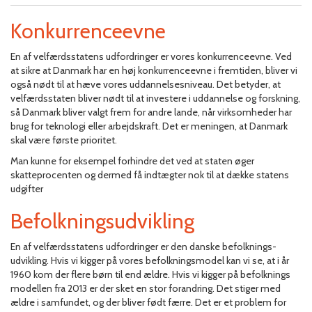
Konkurrenceevne
En af velfærdsstatens udfordringer er vores konkurrenceevne. Ved
at sikre at Danmark har en høj konkurrenceevne i fremtiden, bliver vi
også nødt til at hæve vores uddannelsesniveau. Det betyder, at
velfærdsstaten bliver nødt til at investere i uddannelse og forskning,
så Danmark bliver valgt frem for andre lande, når virksomheder har
brug for teknologi eller arbejdskraft. Det er meningen, at Danmark
skal være første prioritet.
Man kunne for eksempel forhindre det ved at staten øger
skatteprocenten og dermed få indtægter nok til at dække statens
udgifter
Befolkningsudvikling
En af velfærdsstatens udfordringer er den danske befolknings-
udvikling. Hvis vi kigger på vores befolkningsmodel kan vi se, at i år
1960 kom der flere børn til end ældre. Hvis vi kigger på befolknings
modellen fra 2013 er der sket en stor forandring. Det stiger med
ældre i samfundet, og der bliver født færre. Det er et problem for