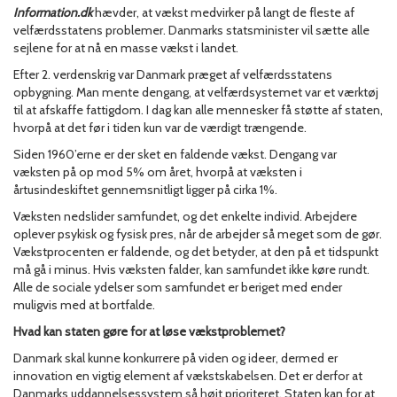
Information.dk
hævder, at vækst medvirker på langt de fleste af
velfærdsstatens problemer. Danmarks statsminister vil sætte alle
sejlene for at nå en masse vækst i landet.
Efter 2. verdenskrig var Danmark præget af velfærdsstatens
opbygning. Man mente dengang, at velfærdsystemet var et værktøj
til at afskaffe fattigdom. I dag kan alle mennesker få støtte af staten,
hvorpå at det før i tiden kun var de værdigt trængende.
Siden 1960’erne er der sket en faldende vækst. Dengang var
væksten på op mod 5% om året, hvorpå at væksten i
årtusindeskiftet gennemsnitligt ligger på cirka 1%.
Væksten nedslider samfundet, og det enkelte individ. Arbejdere
oplever psykisk og fysisk pres, når de arbejder så meget som de gør.
Vækstprocenten er faldende, og det betyder, at den på et tidspunkt
må gå i minus. Hvis væksten falder, kan samfundet ikke køre rundt.
Alle de sociale ydelser som samfundet er beriget med ender
muligvis med at bortfalde.
Hvad kan staten gøre for at løse vækstproblemet?
Danmark skal kunne konkurrere på viden og ideer, dermed er
innovation en vigtig element af vækstskabelsen. Det er derfor at
Danmarks uddannelsessystem så højt prioriteret. Staten kan for at