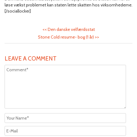
løse vækst problemet kan staten lette skatten hos virksomhederne.
[/sociallocker]
<<
Den danske velfærdsstat
Stone Cold resume- bog (1 år)
>>
LEAVE A COMMENT
Altern
Altern