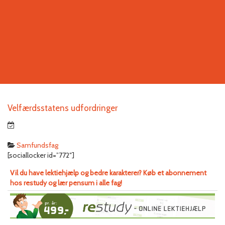
Velfærdsstatens udfordringer
Samfundsfag
[sociallocker id=”772″]
Vil du have lektiehjælp og bedre karakterer? Køb et abonnement
hos restudy og lær pensum i alle fag!