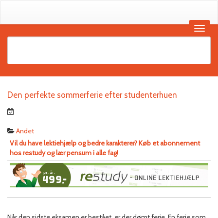
Den perfekte sommerferie efter studenterhuen
Andet
Vil du have lektiehjælp og bedre karakterer? Køb et abonnement
hos restudy og lær pensum i alle fag!
Når den sidste eksamen er bestået, er der dømt ferie. En ferie som