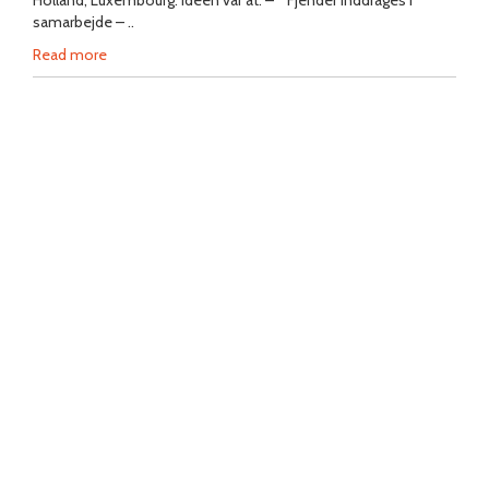
Holland, Luxembourg. Ideen var at: – Fjender inddrages i
samarbejde – ..
Read more