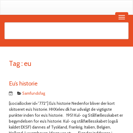
Tag :
eu
Eu’s historie
Samfundsfag
[sociallocker id=”772″] Eu’s historie Nedenfor bliver der kort
skitseret eu’s historie. HHXelev.dk har udvalgt de vigtigste
punkter inden for eu’s historie. 1951 Kul- og Stålfællesskabet er
begyndelsen for eu’s historie. Kul- og stålfællesskabet (også
kaldet EKSF) dannes af Tyskland, Frankrig, Italien, Belgien,