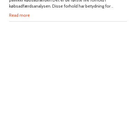
påvirker købsadfærden Det er de første fire forhold i
købsadfærdsanalysen. Disse forhold har betydning for ..
Read more