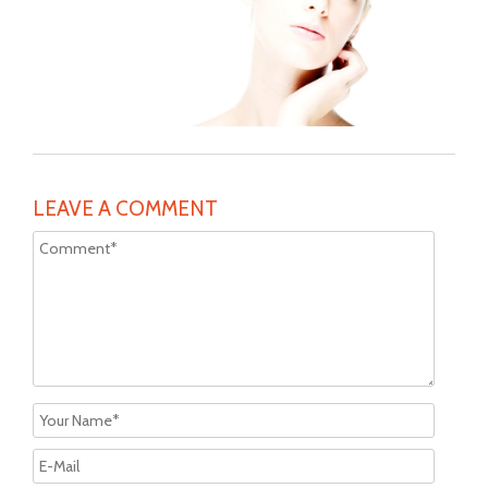
LEAVE A COMMENT
Alternat
Alternat