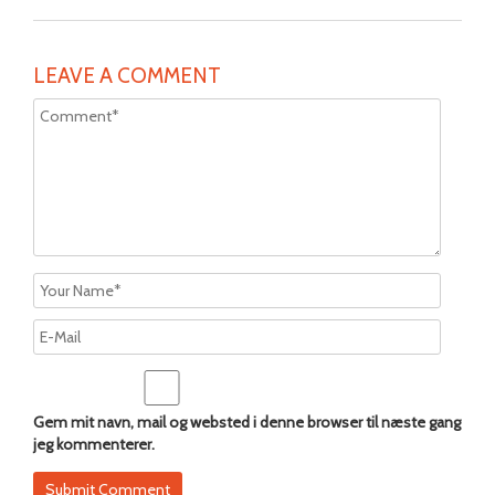
LEAVE A COMMENT
Alternat
Alternat
Gem mit navn, mail og websted i denne browser til næste gang
jeg kommenterer.