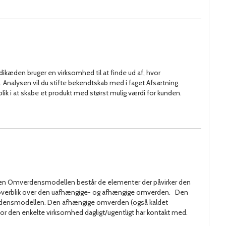
dikæden bruger en virksomhed til at finde ud af, hvor
Analysen vil du stifte bekendtskab med i faget Afsætning.
lik i at skabe et produkt med størst mulig værdi for kunden.
llen Omverdensmodellen består de elementer der påvirker den
overblik over den uafhængige- og afhængige omverden. Den
rdensmodellen. Den afhængige omverden (også kaldet
r den enkelte virksomhed dagligt/ugentligt har kontakt med.