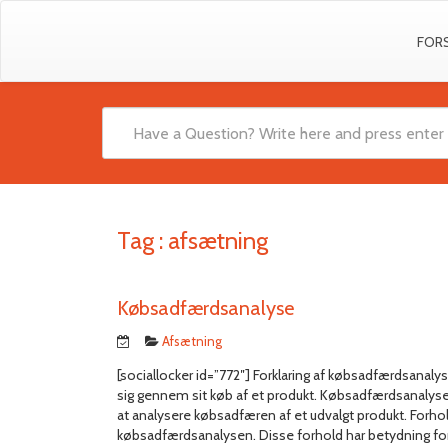
FOR
Tag :
afsætning
Købsadfærdsanalyse
Afsætning
[sociallocker id=”772″] Forklaring af købsadfærdsana
sig gennem sit køb af et produkt. Købsadfærdsanalyse
at analysere købsadfæren af et udvalgt produkt. Forhol
købsadfærdsanalysen. Disse forhold har betydning for 