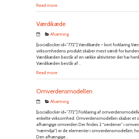
Read more
Værdikæde
Afsætning
[sociallocker id=”772″] Værdikæde – kort forklaring Vær
virksomhedens produkt skaber mest værdi for kunden. 
Værdikæden består af en række aktiviteter der har henb
Værdikæden består af ..
Read more
Omverdensmodellen
Afsætning
[sociallocker id=”772″] Forklaring af omverdensmode
enkelte virksomhed. Omverdensmodellen skaber et 
afhængige omverden Der findes 2 “verdener” i omve
“nærmiljø”) er de elementer i omverdensmodellen, hvo
Den afhængige ..