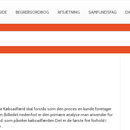
SIDE
BEGREBSORDBOG
AFSÆTNING
SAMFUNDSFAG
D
lyse Købsadfærd skal forstås som den proces en kunde foretager
n (billedet nedenfor) er den primære analyse man anvender for
d, som påvirker købsadfærden Det er de første fire forhold i
..