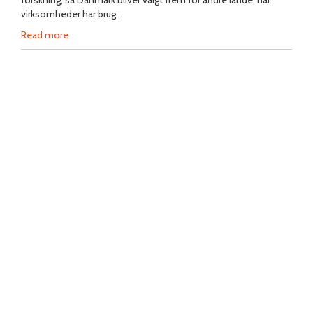
forskning, så Danmark bliver valgt frem for andre lande, når
virksomheder har brug ..
Read more