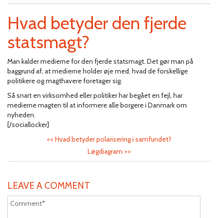
Hvad betyder den fjerde
statsmagt?
Man kalder medierne for den fjerde statsmagt. Det gør man på
baggrund af, at medierne holder øje med, hvad de forskellige
politikere og magthavere foretager sig.
Så snart en virksomhed eller politiker har begået en fejl, har
medierne magten til at informere alle borgere i Danmark om
nyheden.
[/sociallocker]
<<
Hvad betyder polarisering i samfundet?
Løgdiagram
>>
LEAVE A COMMENT
Altern
Altern