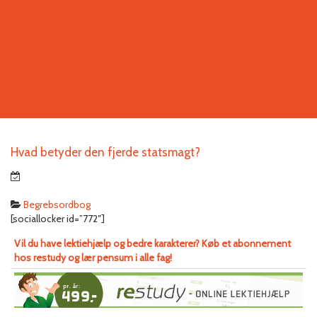
Hvad betyder den fjerde statsmagt?
Begrebsordbog
[sociallocker id=”772″]
Vil du have lektiehjælp og bedre karakterer? Køb et abonnement
hos restudy og lær pensum i alle fag!