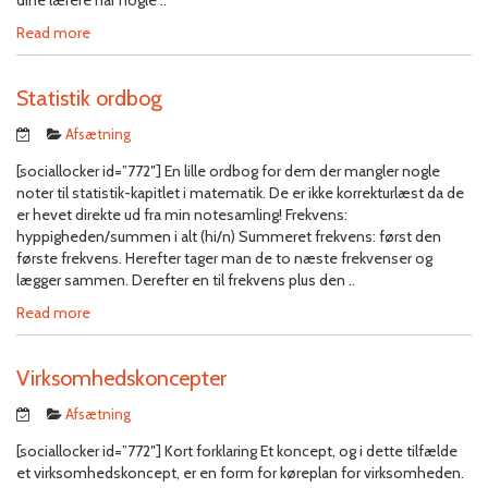
dine lærere har nogle ..
Read more
Statistik ordbog
Afsætning
[sociallocker id=”772″] En lille ordbog for dem der mangler nogle
noter til statistik-kapitlet i matematik. De er ikke korrekturlæst da de
er hevet direkte ud fra min notesamling! Frekvens:
hyppigheden/summen i alt (hi/n) Summeret frekvens: først den
første frekvens. Herefter tager man de to næste frekvenser og
lægger sammen. Derefter en til frekvens plus den ..
Read more
Virksomhedskoncepter
Afsætning
[sociallocker id=”772″] Kort forklaring Et koncept, og i dette tilfælde
et virksomhedskoncept, er en form for køreplan for virksomheden.