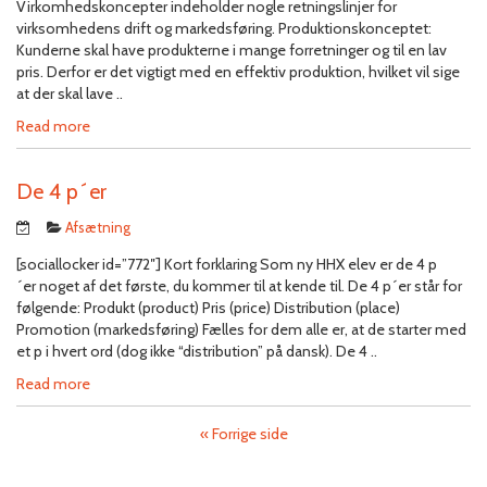
Virkomhedskoncepter indeholder nogle retningslinjer for
virksomhedens drift og markedsføring. Produktionskonceptet:
Kunderne skal have produkterne i mange forretninger og til en lav
pris. Derfor er det vigtigt med en effektiv produktion, hvilket vil sige
at der skal lave ..
Read more
De 4 p´er
Afsætning
[sociallocker id=”772″] Kort forklaring Som ny HHX elev er de 4 p
´er noget af det første, du kommer til at kende til. De 4 p´er står for
følgende: Produkt (product) Pris (price) Distribution (place)
Promotion (markedsføring) Fælles for dem alle er, at de starter med
et p i hvert ord (dog ikke “distribution” på dansk). De 4 ..
Read more
« Forrige side